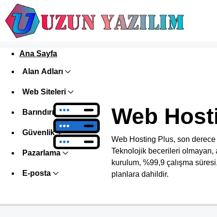
Ana Sayfa
Alan Adları
Web Siteleri
Web Host
Barındırma
Güvenlik
Web Hosting Plus, son derece b
Teknolojik becerileri olmayan,
Pazarlama
kurulum, %99,9 çalışma süresi,
E-posta
planlara dahildir.