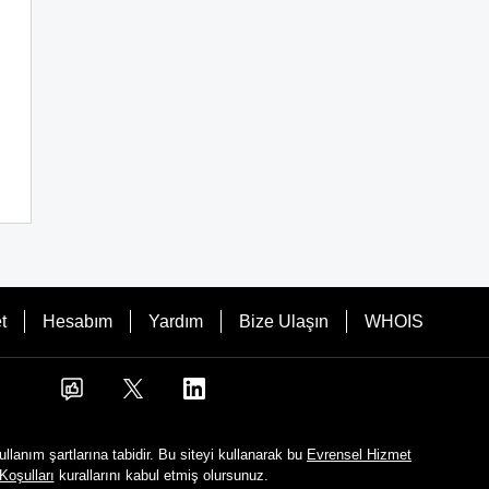
t
Hesabım
Yardım
Bize Ulaşın
WHOIS
ullanım şartlarına tabidir. Bu siteyi kullanarak bu
Evrensel Hizmet
Koşulları
kurallarını kabul etmiş olursunuz.