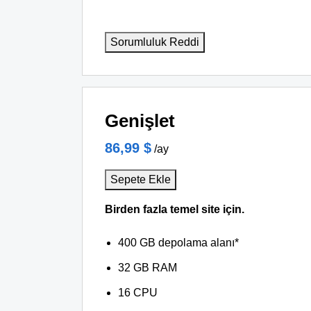
Sorumluluk Reddi
Genişlet
86,99 $
/ay
Sepete Ekle
Birden fazla temel site için.
400 GB depolama alanı*
32 GB RAM
16 CPU