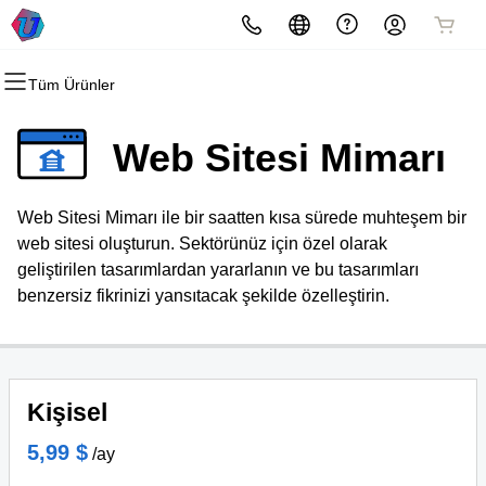
Tüm Ürünler
Tüm Ürünler
Tüm Ürünler
Tüm Ürünler
Tüm Ürünler
Tüm Ürünler
Tüm Ürünler
Alan Adları
Web Siteleri
Barındırma
Güvenlik
Pazarlama
E-posta
Web Sitesi Mimarı
Alan Adı Kaydı
Web Sitesi Mimarı
cPanel
Web Güvenliği
E-posta Pazarlama
Microsoft 365
Web Sitesi Mimarı ile bir saatten kısa sürede muhteşem bir
Toplu Kayıt
WordPress
WordPress
SSL
SEO
Profesyonel E-posta
web sitesi oluşturun. Sektörünüz için özel olarak
geliştirilen tasarımlardan yararlanın ve bu tasarımları
Alan Adı Transferi
Web Hosting Plus
Yönetilebilir SSL Hizmeti
benzersiz fikrinizi yansıtacak şekilde özelleştirin.
Toplu Transferler
VPS
Web Sitesi Yedekleme
Kişisel
5,99 $
/ay